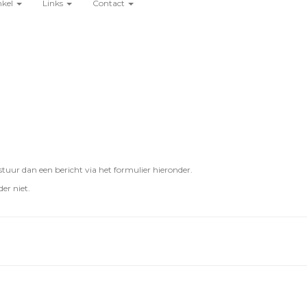
nkel
Links
Contact
uur dan een bericht via het formulier hieronder.
er niet.