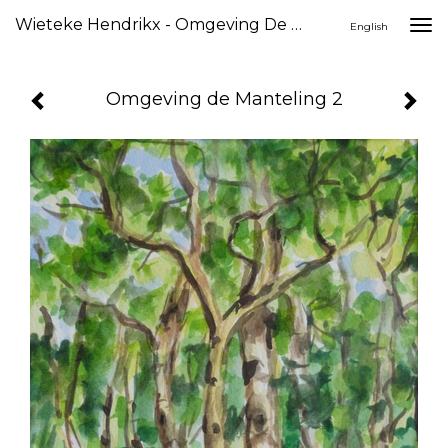
Wieteke Hendrikx - Omgeving De Manteling 2
Togg
English
navi
Omgeving de Manteling 2