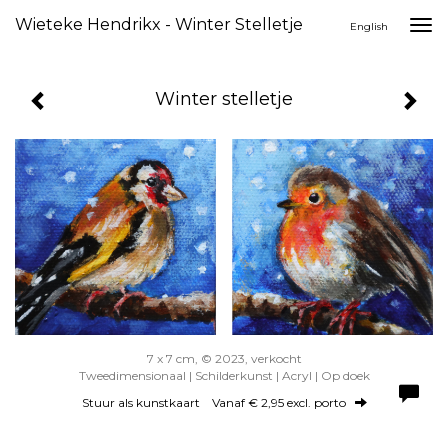
Wieteke Hendrikx - Winter Stelletje
Togg
English
navi
Winter stelletje
7 x 7 cm, © 2023, verkocht
Tweedimensionaal | Schilderkunst | Acryl | Op doek
Stuur als kunstkaart
Vanaf € 2,95 excl. porto