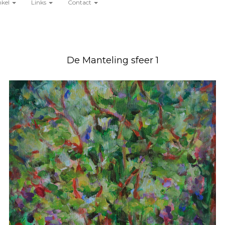
nkel
Links
Contact
De Manteling sfeer 1