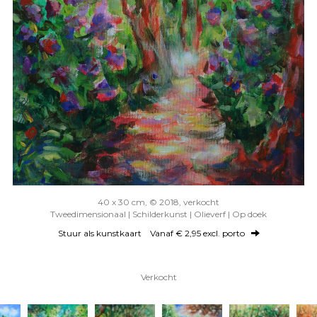
40 x 30 cm, © 2018, verkocht
Tweedimensionaal | Schilderkunst | Olieverf | Op doek
Stuur als kunstkaart
Vanaf € 2,95 excl. porto
Verkocht