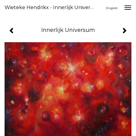
Wieteke Hendrikx - Innerlijk Universum
Togg
English
navi
Innerlijk Universum