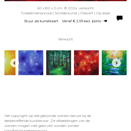
60 x 80 x 3 cm, © 2024, verkocht
Tweedimensionaal | Schilderkunst | Olieverf | Op doek
Stuur als kunstkaart
Vanaf € 2,95 excl. porto
Verkocht
Het copyright op alle getoonde werken berust bij de
desbetreffende kunstenaar. De afbeeldingen van de
werken mogen niet gebruikt worden zonder
schriftelijke toestemming.