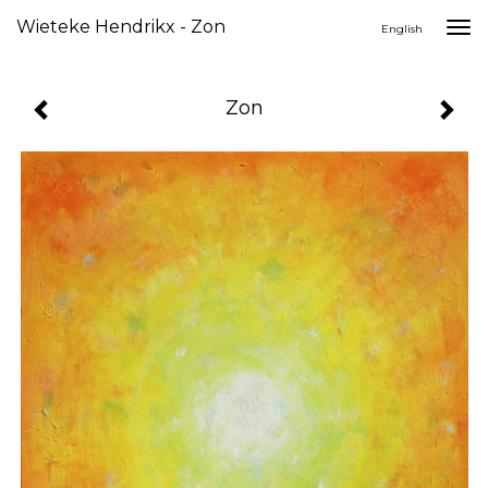
Wieteke Hendrikx - Zon
Togg
English
navi
Zon