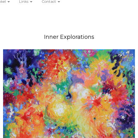
nkel
Links
Contact
Inner Explorations