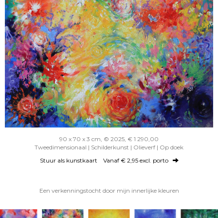
90 x 70 x 3 cm, © 2025, € 1 290,00
Tweedimensionaal | Schilderkunst | Olieverf | Op doek
Stuur als kunstkaart
Vanaf € 2,95 excl. porto
Een verkenningstocht door mijn innerlijke kleuren