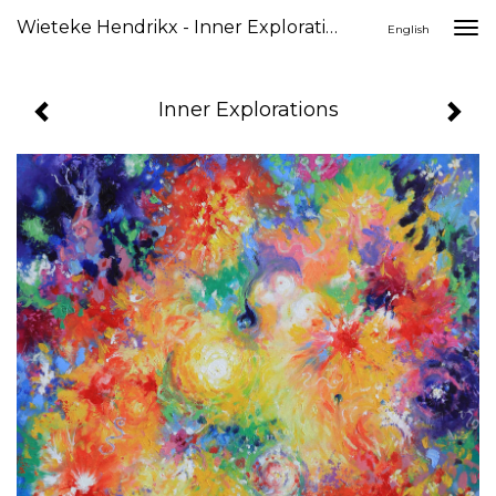
Wieteke Hendrikx - Inner Explorations
Togg
English
navi
Inner Explorations