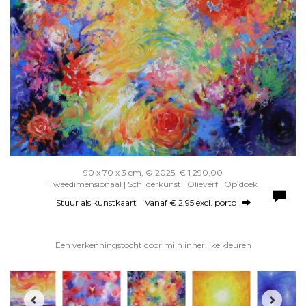
90 x 70 x 3 cm, © 2025, € 1 290,00
Tweedimensionaal | Schilderkunst | Olieverf | Op doek
Stuur als kunstkaart
Vanaf € 2,95 excl. porto
Een verkenningstocht door mijn innerlijke kleuren